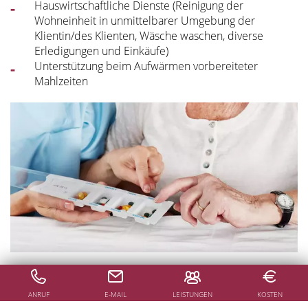
Hauswirtschaftliche Dienste (Reinigung der
Wohneinheit in unmittelbarer Umgebung der
Klientin/des Klienten, Wäsche waschen, diverse
Erledigungen und Einkäufe)
Unterstützung beim Aufwärmen vorbereiteter
Mahlzeiten
Sie haben Fragen zu unseren Leistungen oder möchten
ANRUF
E-MAIL
LEISTUNGEN
KOSTEN
sich gerne für unsere Betreuungsdienste anmelden?